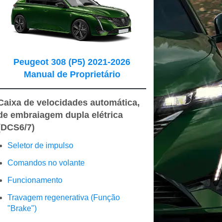
Peugeot 308 (P5) 2021-2026
Manual de Proprietário
Caixa de velocidades automática,
de embraiagem dupla elétrica
(DCS6/7)
Seletor de impulso
Comandos no volante
Funcionamento
Travagem regenerativa (Função
"Brake")