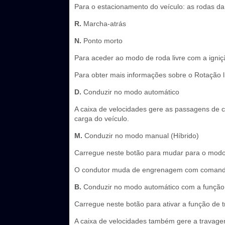
Para o estacionamento do veículo: as rodas da
R.
Marcha-atrás
N.
Ponto morto
Para aceder ao modo de roda livre com a igniç
Para obter mais informações sobre o Rotação l
D.
Conduzir no modo automático
A caixa de velocidades gere as passagens de ca
carga do veículo.
M.
Conduzir no modo manual (Híbrido)
Carregue neste botão para mudar para o mod
O condutor muda de engrenagem com comando
B.
Conduzir no modo automático com a função d
Carregue neste botão para ativar a função de 
A caixa de velocidades também gere a travagem