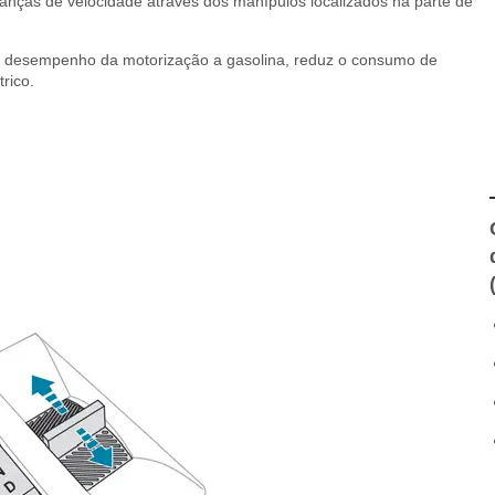
as de velocidade através dos manípulos localizados na parte de
a o desempenho da motorização a gasolina, reduz o consumo de
rico.