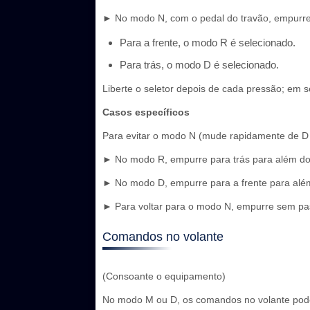
► No modo N, com o pedal do travão, empurre 
Para a frente, o modo R é selecionado.
Para trás, o modo D é selecionado.
Liberte o seletor depois de cada pressão; em se
Casos específicos
Para evitar o modo N (mude rapidamente de D 
► No modo R, empurre para trás para além do 
► No modo D, empurre para a frente para além
► Para voltar para o modo N, empurre sem pas
Comandos no volante
(Consoante o equipamento)
No modo M ou D, os comandos no volante podem