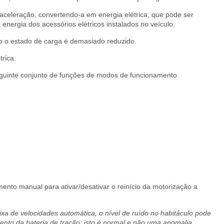
saceleração, convertendo-a em energia elétrica, que pode ser
 energia dos acessórios elétricos instalados no veículo.
o o estado de carga é demasiado reduzido.
rica.
seguinte conjunto de funções de modos de funcionamento
nto manual para ativar/desativar o reinício da motorização a
a de velocidades automática, o nível de ruído no habitáculo pode
ento da bateria de tração: isto é normal e não uma anomalia.