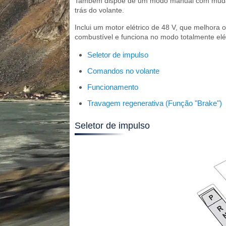
Também dispõe de um modo manual com mudanç
trás do volante.
Inclui um motor elétrico de 48 V, que melhor
combustível e funciona no modo totalmente elét
Seletor de impulso
Comandos no volante
Funcionamento
Travagem regenerativa (Função "Brake")
Seletor de impulso