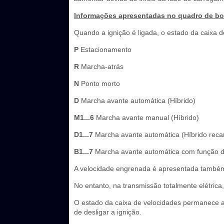
Informações apresentadas no quadro de b
Quando a ignição é ligada, o estado da caixa 
P
Estacionamento
R
Marcha-atrás
N
Ponto morto
D
Marcha avante automática (Híbrido)
M1...6
Marcha avante manual (Híbrido)
D1...7
Marcha avante automática (Híbrido reca
B1...7
Marcha avante automática com função de
A velocidade engrenada é apresentada també
No entanto, na transmissão totalmente elétrica
O estado da caixa de velocidades permanece 
de desligar a ignição.