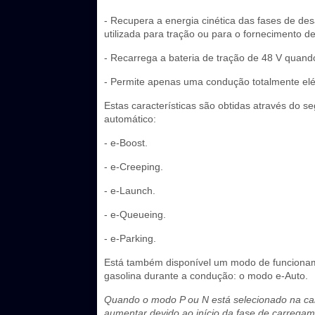
- Recupera a energia cinética das fases de de
utilizada para tração ou para o fornecimento de
- Recarrega a bateria de tração de 48 V quand
- Permite apenas uma condução totalmente elét
Estas características são obtidas através do 
automático:
- e-Boost.
- e-Creeping.
- e-Launch.
- e-Queueing.
- e-Parking.
Está também disponível um modo de funcioname
gasolina durante a condução: o modo e-Auto.
Quando o modo P ou N está selecionado na caix
aumentar devido ao início da fase de carregam